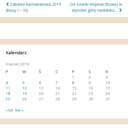
Nawigacja
Zabawa karnawałowa 2019
Od ścianki wspinaczkowej w
(klasy I – III)
wysokie góry niedaleko…
wpisu
Kalendarz
marzec 2019
P
W
Ś
C
P
S
N
1
2
3
4
5
6
7
8
9
10
11
12
13
14
15
16
17
18
19
20
21
22
23
24
25
26
27
28
29
30
31
« lut
kw. »