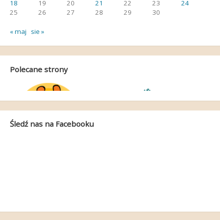
18
19
20
21
22
23
24
25
26
27
28
29
30
« maj
sie »
Polecane strony
Śledź nas na Facebooku