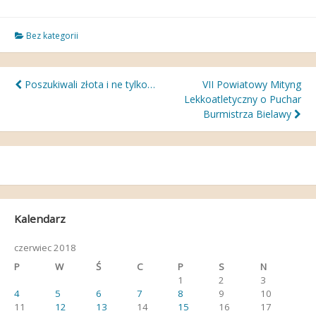
Bez kategorii
Nawigacja
Poszukiwali złota i ne tylko…
VII Powiatowy Mityng
Lekkoatletyczny o Puchar
wpisu
Burmistrza Bielawy
Kalendarz
czerwiec 2018
P
W
Ś
C
P
S
N
1
2
3
4
5
6
7
8
9
10
11
12
13
14
15
16
17