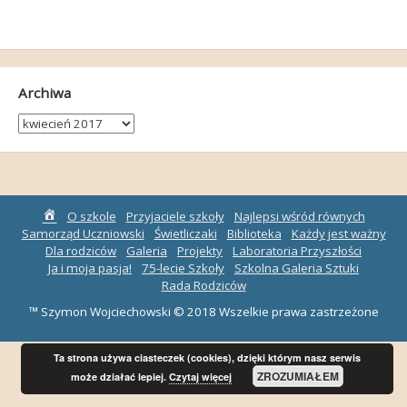
Archiwa
Archiwa
Strona
O szkole
Przyjaciele szkoły
Najlepsi wśród równych
główna
Samorząd Uczniowski
Świetliczaki
Biblioteka
Każdy jest ważny
Dla rodziców
Galeria
Projekty
Laboratoria Przyszłości
Ja i moja pasja!
75-lecie Szkoły
Szkolna Galeria Sztuki
Rada Rodziców
™ Szymon Wojciechowski © 2018 Wszelkie prawa zastrzeżone
Ta strona używa ciasteczek (cookies), dzięki którym nasz serwis
ZROZUMIAŁEM
może działać lepiej.
Czytaj więcej