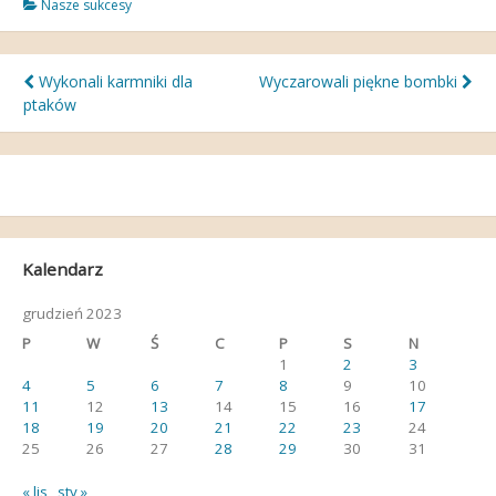
Nasze sukcesy
Nawigacja
Wykonali karmniki dla
Wyczarowali piękne bombki
ptaków
wpisu
Kalendarz
grudzień 2023
P
W
Ś
C
P
S
N
1
2
3
4
5
6
7
8
9
10
11
12
13
14
15
16
17
18
19
20
21
22
23
24
25
26
27
28
29
30
31
« lis
sty »