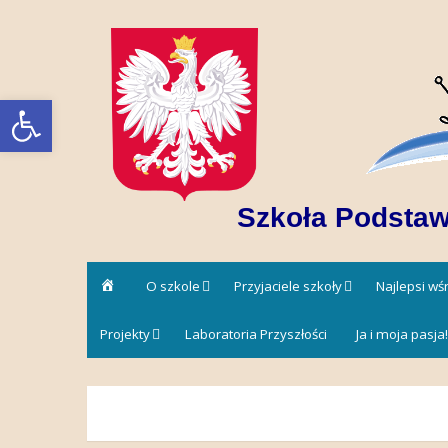
Skip
to
content
Open toolbar
Szkoła Podstaw
Strona
O szkole
Przyjaciele szkoły
Najlepsi w
główna
Projekty
Laboratoria Przyszłości
Ja i moja pasja