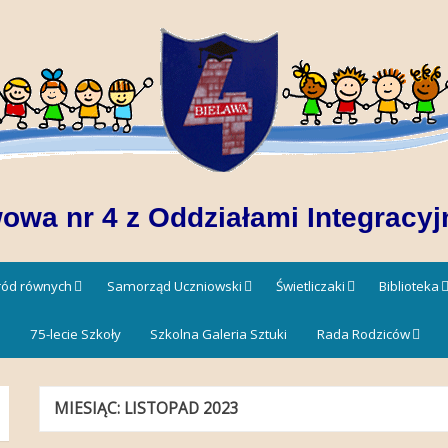
owa nr 4 z Oddziałami Integracyj
śród równych
Samorząd Uczniowski
Świetliczaki
Biblioteka
!
75-lecie Szkoły
Szkolna Galeria Sztuki
Rada Rodziców
MIESIĄC:
LISTOPAD 2023