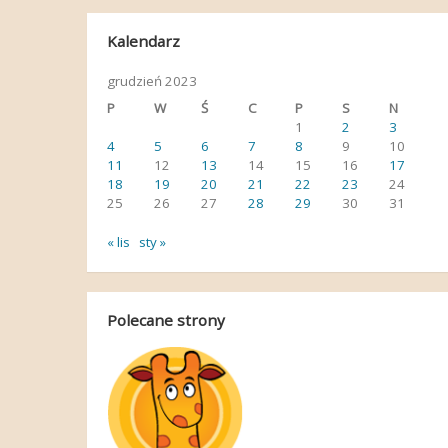
Kalendarz
grudzień 2023
P
W
Ś
C
P
S
N
1
2
3
4
5
6
7
8
9
10
11
12
13
14
15
16
17
18
19
20
21
22
23
24
25
26
27
28
29
30
31
« lis
sty »
Polecane strony