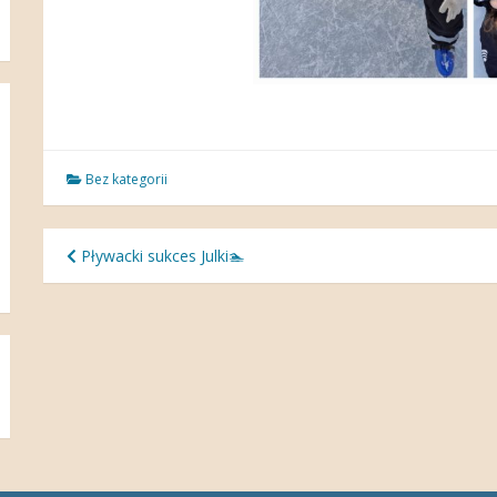
Bez kategorii
Nawigacja
Pływacki sukces Julki🏊
wpisu