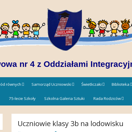
owa nr 4 z Oddziałami Integracyj
śród równych
Samorząd Uczniowski
Świetliczaki
Biblioteka
!
75-lecie Szkoły
Szkolna Galeria Sztuki
Rada Rodziców
Uczniowie klasy 3b na lodowisku