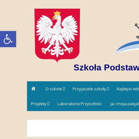
Skip
to
content
Open toolbar
Szkoła Podstaw
Strona
O szkole
Przyjaciele szkoły
Najlepsi w
główna
Projekty
Laboratoria Przyszłości
Ja i moja pasja