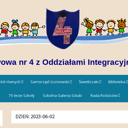
owa nr 4 z Oddziałami Integracyj
śród równych
Samorząd Uczniowski
Świetliczaki
Biblioteka
!
75-lecie Szkoły
Szkolna Galeria Sztuki
Rada Rodziców
DZIEŃ:
2023-06-02