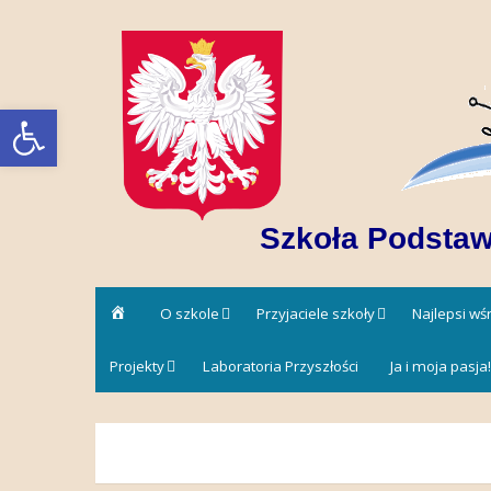
Skip
to
content
Open toolbar
Szkoła Podstaw
Strona
O szkole
Przyjaciele szkoły
Najlepsi w
główna
Projekty
Laboratoria Przyszłości
Ja i moja pasja