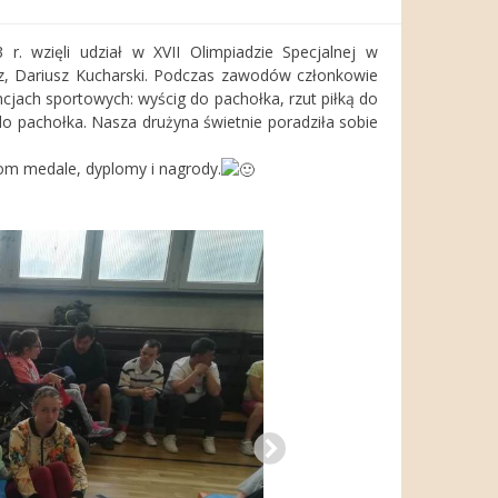
r. wzięli udział w XVII Olimpiadzie Specjalnej w
z, Dariusz Kucharski. Podczas zawodów członkowie
ncjach sportowych: wyścig do pachołka, rzut piłką do
i do pachołka. Nasza drużyna świetnie poradziła sobie
om medale, dyplomy i nagrody.