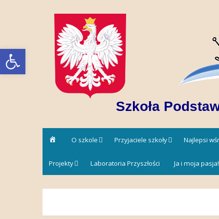
Skip
to
content
Open toolbar
Szkoła Podstaw
Strona
O szkole
Przyjaciele szkoły
Najlepsi w
główna
Projekty
Laboratoria Przyszłości
Ja i moja pasja