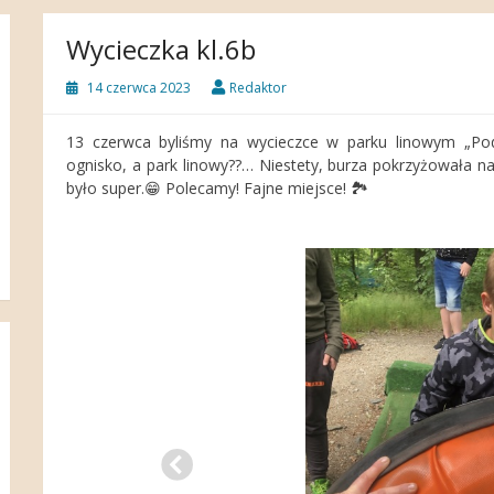
Wycieczka kl.6b
14 czerwca 2023
Redaktor
13 czerwca byliśmy na wycieczce w parku linowym „Pod
ognisko, a park linowy??… Niestety, burza pokrzyżowała nam
było super.😁 Polecamy! Fajne miejsce! 🏞