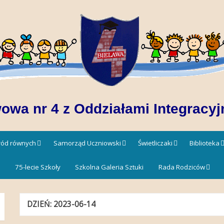
owa nr 4 z Oddziałami Integracyj
śród równych
Samorząd Uczniowski
Świetliczaki
Biblioteka
!
75-lecie Szkoły
Szkolna Galeria Sztuki
Rada Rodziców
DZIEŃ:
2023-06-14