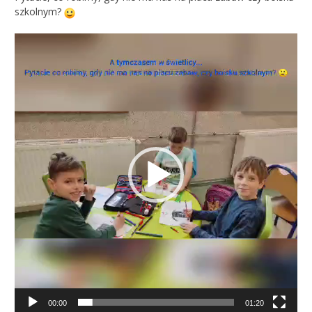
szkolnym?
Odtwarzacz
video
00:00
01:20