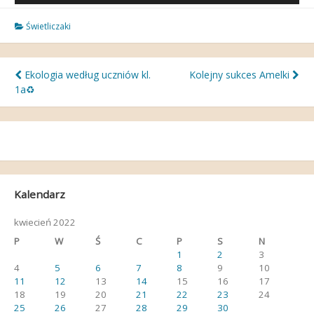
Świetliczaki
Nawigacja
Ekologia według uczniów kl.
Kolejny sukces Amelki
1a♻️
wpisu
Kalendarz
kwiecień 2022
P
W
Ś
C
P
S
N
1
2
3
4
5
6
7
8
9
10
11
12
13
14
15
16
17
18
19
20
21
22
23
24
25
26
27
28
29
30