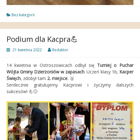
Bez kategorii
Podium dla Kacpra💪
21 kwietnia 2022
Redaktor
14 kwietnia w Ostroszowicach odbył się
Turniej o Puchar
Wójta
Gminy Dzierżoniów w zapasach
. Uczeń klasy 1b,
Kacper
Święch
, zdobył tam
2. miejsce
. 🥈
Serdecznie gratulujemy Kacprowi i życzymy dalszych
sukcesów! 💪🙂