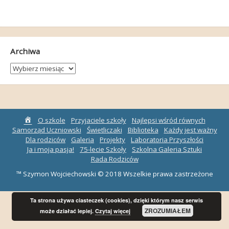
Archiwa
Archiwa
Strona
O szkole
Przyjaciele szkoły
Najlepsi wśród równych
główna
Samorząd Uczniowski
Świetliczaki
Biblioteka
Każdy jest ważny
Dla rodziców
Galeria
Projekty
Laboratoria Przyszłości
Ja i moja pasja!
75-lecie Szkoły
Szkolna Galeria Sztuki
Rada Rodziców
™ Szymon Wojciechowski © 2018 Wszelkie prawa zastrzeżone
Ta strona używa ciasteczek (cookies), dzięki którym nasz serwis
ZROZUMIAŁEM
może działać lepiej.
Czytaj więcej