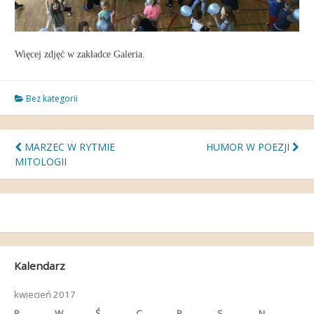
Więcej zdjęć w zakładce Galeria.
Bez kategorii
Nawigacja
MARZEC W RYTMIE
HUMOR W POEZJI
MITOLOGII
wpisu
Kalendarz
kwiecień 2017
P
W
Ś
C
P
S
N