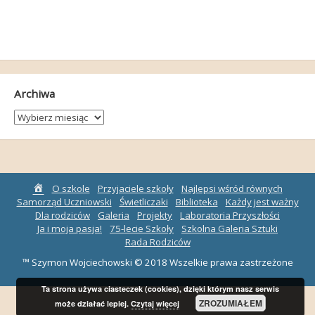
Archiwa
Archiwa
Strona
O szkole
Przyjaciele szkoły
Najlepsi wśród równych
główna
Samorząd Uczniowski
Świetliczaki
Biblioteka
Każdy jest ważny
Dla rodziców
Galeria
Projekty
Laboratoria Przyszłości
Ja i moja pasja!
75-lecie Szkoły
Szkolna Galeria Sztuki
Rada Rodziców
™ Szymon Wojciechowski © 2018 Wszelkie prawa zastrzeżone
Ta strona używa ciasteczek (cookies), dzięki którym nasz serwis
ZROZUMIAŁEM
może działać lepiej.
Czytaj więcej