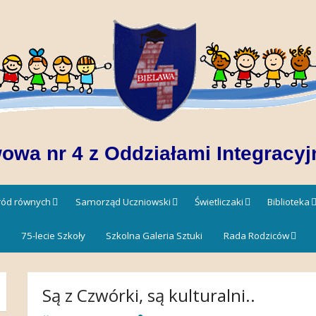
owa nr 4 z Oddziałami Integracyj
śród równych
Samorząd Uczniowski
Świetliczaki
Biblioteka
!
75-lecie Szkoły
Szkolna Galeria Sztuki
Rada Rodziców
Są z Czwórki, są kulturalni..