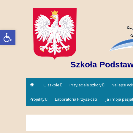
Skip
to
content
Open toolbar
Szkoła Podstaw
Strona
O szkole
Przyjaciele szkoły
Najlepsi w
główna
Projekty
Laboratoria Przyszłości
Ja i moja pasja