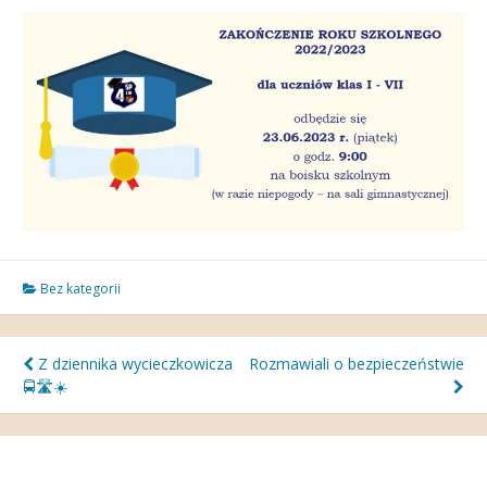
Bez kategorii
Nawigacja
Z dziennika wycieczkowicza
Rozmawiali o bezpieczeństwie
🚍🛣☀️
wpisu