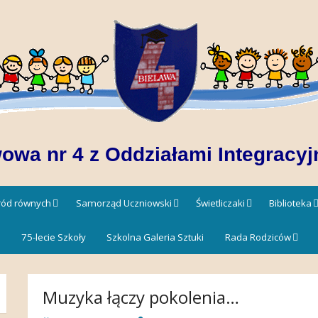
owa nr 4 z Oddziałami Integracyj
śród równych
Samorząd Uczniowski
Świetliczaki
Biblioteka
!
75-lecie Szkoły
Szkolna Galeria Sztuki
Rada Rodziców
Muzyka łączy pokolenia…