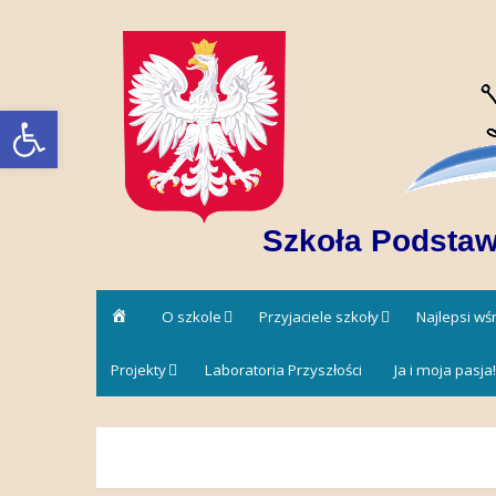
Skip
to
content
Open toolbar
Szkoła Podstaw
Strona
O szkole
Przyjaciele szkoły
Najlepsi w
główna
Projekty
Laboratoria Przyszłości
Ja i moja pasja