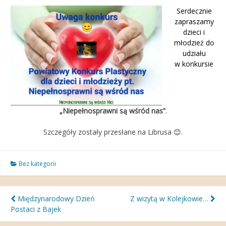
Serdecznie
zapraszamy
dzieci i
młodzież
do
udziału
w konkursie
„Niepełnosprawni są wśród nas”
.
Szczegóły zostały przesłane na Librusa 😊.
Bez kategorii
Nawigacja
Międzynarodowy Dzień
Z wizytą w Kolejkowie…
Postaci z Bajek
wpisu