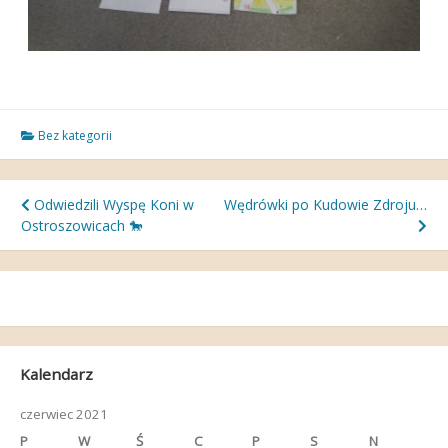
Bez kategorii
Nawigacja
Odwiedzili Wyspę Koni w
Wędrówki po Kudowie Zdroju…
Ostroszowicach 🐎
wpisu
Kalendarz
czerwiec 2021
P
W
Ś
C
P
S
N