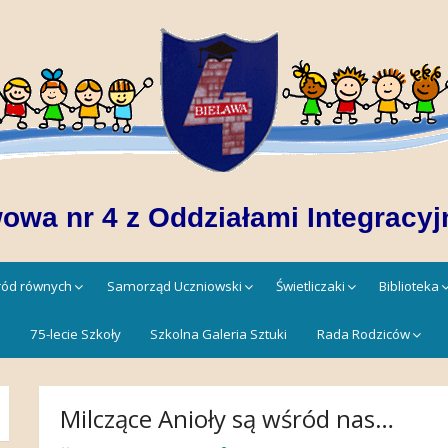
owa nr 4 z Oddziałami Integracyj
śród równych
Samorząd Uczniowski
Świetliczaki
Biblioteka
!
75-lecie Szkoły
Szkolna Galeria Sztuki
Rada Rodziców
Milczące Anioły są wśród nas…