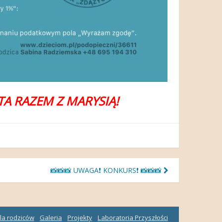
A RAZEM Z MARYSIĄ!
📸📸📸 UWAGA❗️ KONKURS❗️ 📸📸📸
la rodziców
Galeria
Projekty
Laboratoria Przyszłości