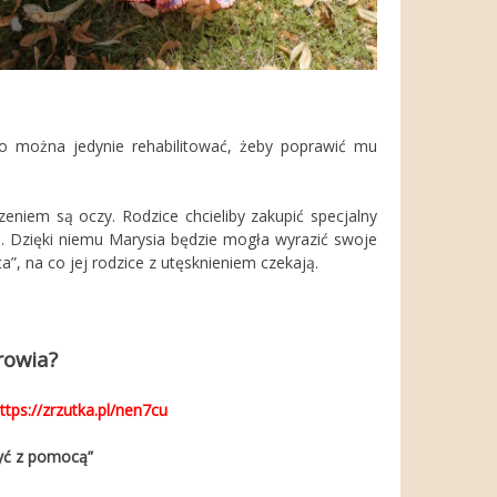
ko można jedynie rehabilitować, żeby poprawić mu
niem są oczy. Rodzice chcieliby zakupić specjalny
i. Dzięki niemu Marysia będzie mogła wyrazić swoje
a”, na co jej rodzice z utęsknieniem czekają.
rowia?
ttps://zrzutka.pl/nen7cu
yć z pomocą”