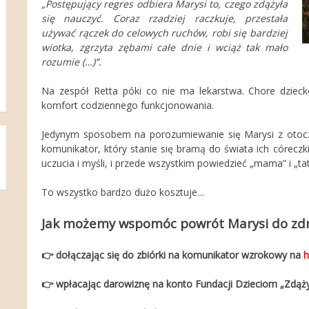
„Postępujący regres odbiera Marysi to, czego zdążyła
się nauczyć. Coraz rzadziej raczkuje, przestała
używać rączek do celowych ruchów, robi się bardziej
wiotka, zgrzyta zębami całe dnie i wciąż tak mało
rozumie (…)”.
Na zespół Retta póki co nie ma lekarstwa. Chore dziec
komfort codziennego funkcjonowania.
Jedynym sposobem na porozumiewanie się Marysi z otocze
komunikator, który stanie się bramą do świata ich córeczk
uczucia i myśli, i przede wszystkim powiedzieć „mama” i „tat
To wszystko bardzo dużo kosztuje…
Jak możemy wspomóc powrót Marysi do zd
👉
dołączając się do zbiórki na komunikator wzrokowy na
h
👉
wpłacając darowiznę na konto Fundacji Dzieciom „Zdąż