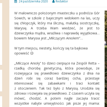
24 października 2020
Redaktor
W malowniczo położonym miasteczku u podnóża Gór
Sowich, w szkole z bajecznym widokiem na las, uczy
się chłopczyk, który ma śliczną, malutką siostrzyczkę,
Marysię. A trzeba Wam wiedzieć, że jest to
dziewczynka mądra, wrażliwa i naprawdę wyjątkowa…
bowiem Marysia jest „Milczącym Aniołem”…
W tym miejscu, niestety, kończy się ta bajkowa
opowieść
😥
„Milczące Anioły” to dzieci cierpiące na Zespół Retta –
rzadką chorobę genetyczną, która powoduje, że
rozwijająca się prawidłowo dziewczynka z dnia na
dzień robi się coraz bardziej cicha, przestaje
interesować się zabawkami i traci kontakt
z otoczeniem. Tak też było z Marysią. Urodziła się
zdrowa i rozwijała się prawidłowo. Z czasem uczyła się
mówić, chodzić. A potem nagle zaczęła tracić
wszystkie nabyte umiejętności. Jak pisze jej mama: