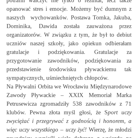
potrafili walczyć nie tylko o rezultat, lecz także
opanować stres i emocje. Możemy być dumnym z
naszych wychowanków. Postawa Tomka, Jakuba,
Dominika, Dawida została zauważona przez
organizatorów. W związku z tym, że był to debiut
uczniów naszej szkoły, jako opiekun odbierałam
gratulacje i podziękowania. Gratulacje za
przygotowanie zawodników, podziękowania za
przedstawienie środowisku pływackiemu tak
sympatycznych, uśmiechniętych chłopców.
Na Pływalni Orbita we Wrocławiu Międzynarodowe
Zawody Pływackie – XXIX Memoriał Marka
Petrusewicza zgromadziły 538 zawodników z 71
klubów. Pewna złota myśl głosi, że S
port uczy
zwyciężać i przegrywać z godnością i honorem, a
więc uczy wszystkiego – uczy żyć!
Wierzę, że młodzi