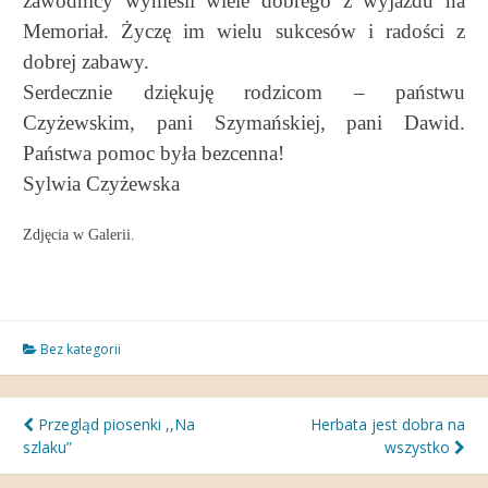
zawodnicy wynieśli wiele dobrego z wyjazdu na
Memoriał. Życzę im wielu sukcesów i radości z
dobrej zabawy.
Serdecznie dziękuję rodzicom – państwu
Czyżewskim, pani Szymańskiej, pani Dawid.
Państwa pomoc była bezcenna!
Sylwia Czyżewska
Zdjęcia w Galerii.
Bez kategorii
Nawigacja
Przegląd piosenki ,,Na
Herbata jest dobra na
szlaku”
wszystko
wpisu