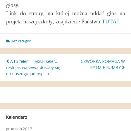
głosy.
Link do strony, na której można oddać głos na
projekt naszej szkoły, znajdziecie Państwo
TUTAJ.
Bez kategorii
Nawigacja
A to feler! – jęknął seler…
CZWÓRKA POMAGA W
czyli jak warzywa dostały się
RYTMIE RUMBY
wpisu
do naszego jadłospisu
Kalendarz
grudzień 2017