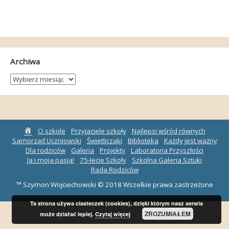
Archiwa
Archiwa
Strona
O szkole
Przyjaciele szkoły
Najlepsi wśród równych
główna
Samorząd Uczniowski
Świetliczaki
Biblioteka
Każdy jest ważny
Dla rodziców
Galeria
Projekty
Laboratoria Przyszłości
Ja i moja pasja!
75-lecie Szkoły
Szkolna Galeria Sztuki
Rada Rodziców
™ Szymon Wojciechowski © 2018 Wszelkie prawa zastrzeżone
Ta strona używa ciasteczek (cookies), dzięki którym nasz serwis
ZROZUMIAŁEM
może działać lepiej.
Czytaj więcej