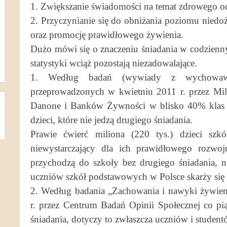
1. Zwiększanie świadomości na temat zdrowego odż
2. Przyczynianie się do obniżania poziomu niedo
oraz promocję prawidłowego żywienia.
Dużo mówi się o znaczeniu śniadania w codzienny
statystyki wciąż pozostają niezadowalające.
1. Według badań (wywiady z wychowawc
przeprowadzonych w kwietniu 2011 r. przez M
Danone i Banków Żywności w blisko 40% klas 
dzieci, które nie jedzą drugiego śniadania.
Prawie ćwierć miliona (220 tys.) dzieci sz
niewystarczający dla ich prawidłowego rozwo
przychodzą do szkoły bez drugiego śniadania, n
uczniów szkół podstawowych w Polsce skarży się
2. Według badania „Zachowania i nawyki żywi
r. przez Centrum Badań Opinii Społecznej co pi
śniadania, dotyczy to zwłaszcza uczniów i studen