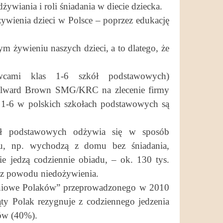
ywiania i roli śniadania w diecie dziecka.
żywienia dzieci w Polsce – poprzez edukację
m żywieniu naszych dzieci, a to dlatego, że
ami klas 1-6 szkół podstawowych)
illward Brown SMG/KRC na zlecenie firmy
1-6 w polskich szkołach podstawowych są
kół podstawowych odżywia się w sposób
ju, np. wychodzą z domu bez śniadania,
ie jedzą codziennie obiadu, – ok. 130 tys.
 z powodu niedożywienia.
eniowe Polaków” przeprowadzonego w 2010
ąty Polak rezygnuje z codziennego jedzenia
tów (40%).