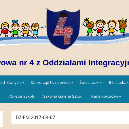
owa nr 4 z Oddziałami Integracyj
śród równych
Samorząd Uczniowski
Świetliczaki
Biblioteka
!
75-lecie Szkoły
Szkolna Galeria Sztuki
Rada Rodziców
DZIEŃ:
2017-03-07