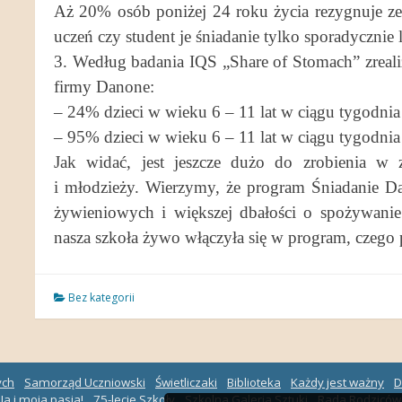
Aż 20% osób poniżej 24 roku życia rezygnuje ze 
uczeń czy student je śniadanie tylko sporadycznie 
3. Według badania IQS „Share of Stomach” zreal
firmy Danone:
– 24% dzieci w wieku 6 – 11 lat w ciągu tygodnia 
– 95% dzieci w wieku 6 – 11 lat w ciągu tygodnia 
Jak widać, jest jeszcze dużo do zrobienia w 
i młodzieży. Wierzymy, że program Śniadanie 
żywieniowych i większej dbałości o spożywanie
nasza szkoła żywo włączyła się w program, czego
Bez kategorii
ych
Samorząd Uczniowski
Świetliczaki
Biblioteka
Każdy jest ważny
D
Ja i moja pasja!
75-lecie Szkoły
Szkolna Galeria Sztuki
Rada Rodziców