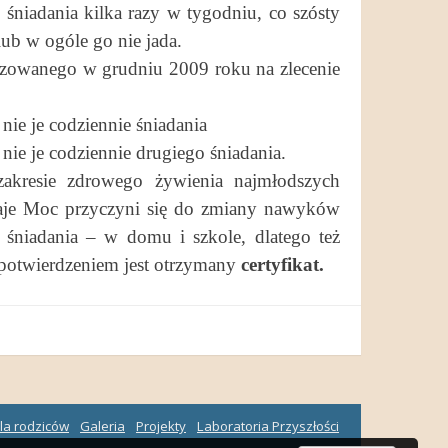
śniadania kilka razy w tygodniu, co szósty
lub w ogóle go nie jada.
izowanego w grudniu 2009 roku na zlecenie
nie je codziennie śniadania
nie je codziennie drugiego śniadania.
zakresie zdrowego żywienia najmłodszych
Daje Moc przyczyni się do zmiany nawyków
 śniadania – w domu i szkole, dlatego też
 potwierdzeniem jest otrzymany
certyfikat.
la rodziców
Galeria
Projekty
Laboratoria Przyszłości