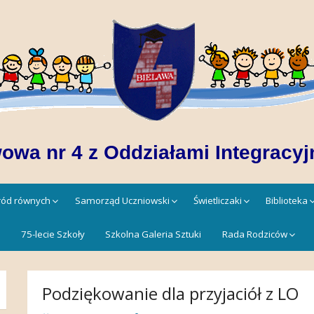
owa nr 4 z Oddziałami Integracyj
śród równych
Samorząd Uczniowski
Świetliczaki
Biblioteka
!
75-lecie Szkoły
Szkolna Galeria Sztuki
Rada Rodziców
Podziękowanie dla przyjaciół z LO