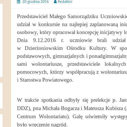
20 grudnia 2016
Redaktor
Przedstawiciel Małego Samorządziku Uczniowski
udział w konkursie na najlepiej zaplanowaną in
osobowy, który opracował koncepcję inicjatywy 
Dnia 9.12.2016 r. uczniowie brali udzia
w Dzierżoniowskim Ośrodku Kultury. W spotka
podstawowych, gimnazjalnych i ponadgimnazjalny
sami wolontariusze, przedstawiciele lokalnyc
pomocowych, którzy współpracują z wolontariusz
i Starostwa Powiatowego.
W trakcie spotkania odbyły się prelekcje p. J
DDZ), pna Michała Bogacza i Mateusza Kubisza (
Centrum Wolontariatu). Galę uświetniły wystę
było wręczenie nagród.