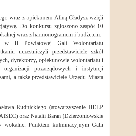
ego wraz z opiekunem Aliną Gładysz wzięli
icjatywę. Do konkursu zgłoszono zespół 10
lokalnej wraz z harmonogramem i budżetem.
ł w II Powiatowej Gali Wolontariatu
niu uczestniczyli przedstawiciele szkół
ch, dyrektorzy, opiekunowie wolontariatu i
h organizacji pozarządowych i instytucji
ami, a także przedstawiciele Urzędu Miasta
arosława Rudnickiego (stowarzyszenie HELP
AISEC) oraz Natalii Baran (Dzierżoniowskie
py wokalne.
Punktem kulminacyjnym Galii