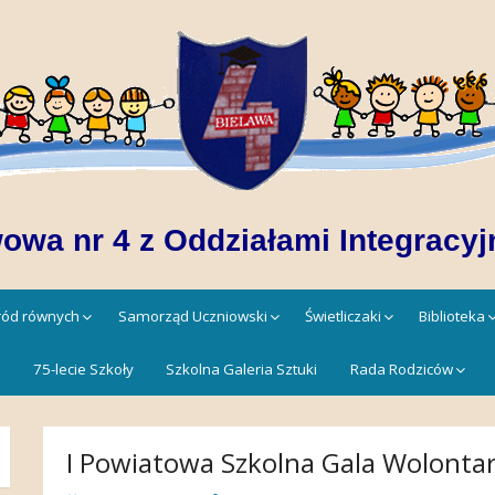
owa nr 4 z Oddziałami Integracyj
śród równych
Samorząd Uczniowski
Świetliczaki
Biblioteka
!
75-lecie Szkoły
Szkolna Galeria Sztuki
Rada Rodziców
I Powiatowa Szkolna Gala Wolonta