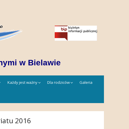
nymi w Bielawie
Każdy jest ważny
Dla rodziców
Galeria
riatu 2016