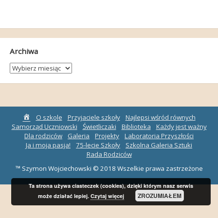
Archiwa
Archiwa
Strona
O szkole
Przyjaciele szkoły
Najlepsi wśród równych
główna
Samorząd Uczniowski
Świetliczaki
Biblioteka
Każdy jest ważny
Dla rodziców
Galeria
Projekty
Laboratoria Przyszłości
Ja i moja pasja!
75-lecie Szkoły
Szkolna Galeria Sztuki
Rada Rodziców
™ Szymon Wojciechowski © 2018 Wszelkie prawa zastrzeżone
Ta strona używa ciasteczek (cookies), dzięki którym nasz serwis
ZROZUMIAŁEM
może działać lepiej.
Czytaj więcej