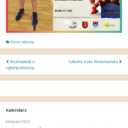
Nasze sukcesy
Nawigacja
Rozmawiali o
Szkolne Koło Wolontariatu
cyberprzemocy
wpisu
Kalendarz
listopad 2024