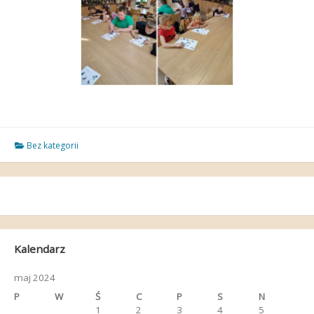
Bez kategorii
Kalendarz
maj 2024
P
W
Ś
C
P
S
N
1
2
3
4
5