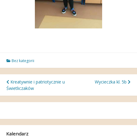
Bez kategorii
Nawigacja
Kreatywnie i patriotycznie u
Wycieczka kl. 5b
Świetliczaków
wpisu
Kalendarz