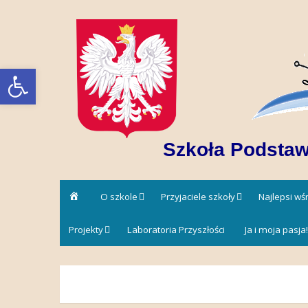
Skip
to
content
Open toolbar
Szkoła Podstaw
Strona
O szkole
Przyjaciele szkoły
Najlepsi w
główna
Projekty
Laboratoria Przyszłości
Ja i moja pasja