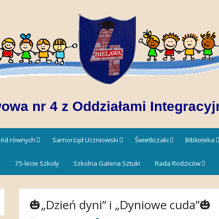
owa nr 4 z Oddziałami Integracyj
śród równych
Samorząd Uczniowski
Świetliczaki
Biblioteka
!
75-lecie Szkoły
Szkolna Galeria Sztuki
Rada Rodziców
🎃„Dzień dyni” i „Dyniowe cuda”🎃