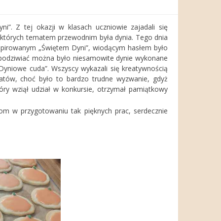
i”. Z tej okazji w klasach uczniowie zajadali się
 których tematem przewodnim była dynia. Tego dnia
inspirowanym „Świętem Dyni”, wiodącym hasłem było
ły podziwiać można było niesamowite dynie wykonane
 „Dyniowe cuda”. Wszyscy wykazali się kreatywnością
tów, choć było to bardzo trudne wyzwanie, gdyż
tóry wziął udział w konkursie, otrzymał pamiątkowy
om w przygotowaniu tak pięknych prac, serdecznie