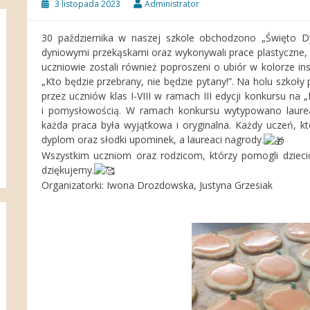
3 listopada 2023
Administrator
30 października w naszej szkole obchodzono „Święto Dyn
dyniowymi przekąskami oraz wykonywali prace plastyczne,
uczniowie zostali również poproszeni o ubiór w kolorze 
„Kto będzie przebrany, nie będzie pytany!”. Na holu szko
przez uczniów klas I-VIII w ramach III edycji konkursu na
i pomysłowością. W ramach konkursu wytypowano laurea
każda praca była wyjątkowa i oryginalna. Każdy uczeń, k
dyplom oraz słodki upominek, a laureaci nagrody.
Wszystkim uczniom oraz rodzicom, którzy pomogli dzieci
dziękujemy.
Organizatorki: Iwona Drozdowska, Justyna Grzesiak