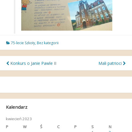
75-lecie Szkoły
,
Bez kategorii
Nawigacja
Konkurs o Janie Pawle II
Mali patrioci
wpisu
Kalendarz
kwiecień 2023
P
W
Ś
C
P
S
N