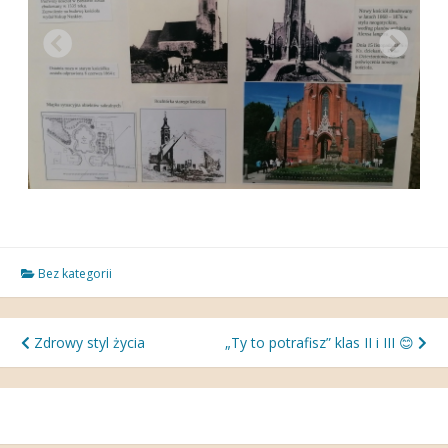
Bez kategorii
Nawigacja
Zdrowy styl życia
„Ty to potrafisz” klas II i III 😊
wpisu