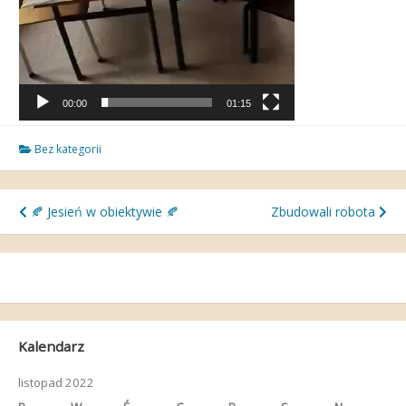
00:00
01:15
Bez kategorii
Nawigacja
🍂 Jesień w obiektywie 🍂
Zbudowali robota
wpisu
Kalendarz
listopad 2022