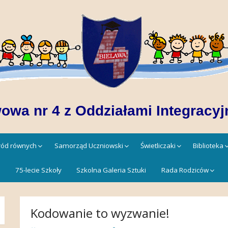
owa nr 4 z Oddziałami Integracyj
śród równych
Samorząd Uczniowski
Świetliczaki
Biblioteka
!
75-lecie Szkoły
Szkolna Galeria Sztuki
Rada Rodziców
Kodowanie to wyzwanie!