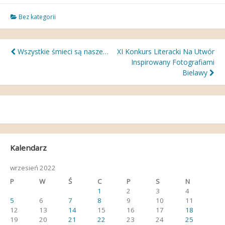
Bez kategorii
Nawigacja
Wszystkie śmieci są nasze…
XI Konkurs Literacki Na Utwór
Inspirowany Fotografiami
wpisu
Bielawy
Kalendarz
wrzesień 2022
P
W
Ś
C
P
S
N
1
2
3
4
5
6
7
8
9
10
11
12
13
14
15
16
17
18
19
20
21
22
23
24
25