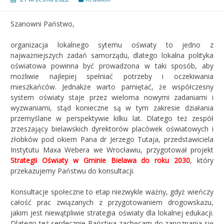
Szanowni Państwo,
organizacja lokalnego sytemu oświaty to jedno z
najważniejszych zadań samorządu, dlatego lokalna polityka
oświatowa powinna być prowadzona w taki sposób, aby
możliwie najlepiej spełniać potrzeby i oczekiwania
mieszkańców. Jednakże warto pamiętać, że współczesny
system oświaty staje przez wieloma nowymi zadaniami i
wyzwaniami, stąd konieczne są w tym zakresie działania
przemyślane w perspektywie kilku lat. Dlatego też zespół
zrzeszający bielawskich dyrektorów placówek oświatowych i
żłobków pod okiem Pana dr Jerzego Tutaja, przedstawiciela
Instytutu Maxa Webera we Wrocławiu, przygotował projekt
Strategii Oświaty w Gminie Bielawa do roku 2030
, który
przekazujemy Państwu do konsultacji.
Konsultacje społeczne to etap niezwykle ważny, gdyż wieńczy
całość prac związanych z przygotowaniem drogowskazu,
jakim jest niewątpliwie strategia oświaty dla lokalnej edukacji.
Dlatego też serdecznie Państwa zachęcam do zapoznania się