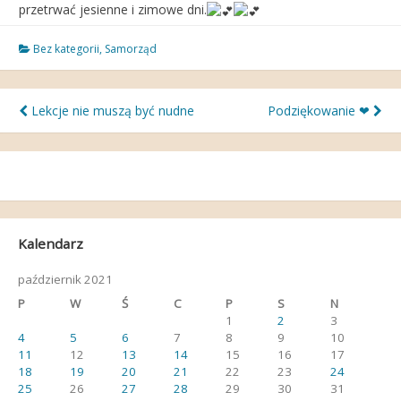
przetrwać jesienne i zimowe dni.
Bez kategorii
,
Samorząd
Nawigacja
Lekcje nie muszą być nudne
Podziękowanie ❤
wpisu
Kalendarz
październik 2021
P
W
Ś
C
P
S
N
1
2
3
4
5
6
7
8
9
10
11
12
13
14
15
16
17
18
19
20
21
22
23
24
25
26
27
28
29
30
31