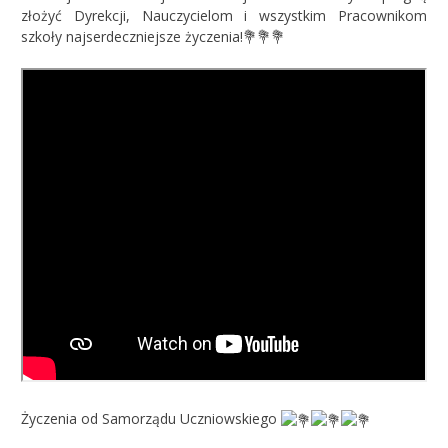
złożyć Dyrekcji, Nauczycielom i wszystkim Pracownikom
szkoły najserdeczniejsze życzenia!
💐
💐
💐
Życzenia od Samorządu Uczniowskiego