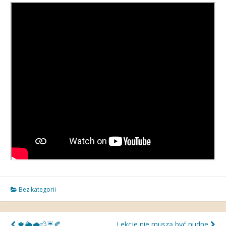
Bez kategorii
🍁🌥🌧💨☔️🍂
Lekcje nie muszą być nudne