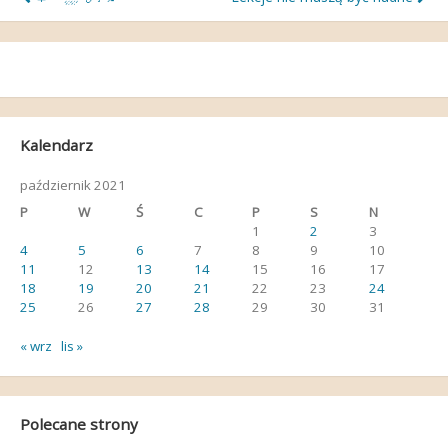
Nawigacja
wpisu
Kalendarz
październik 2021
P
W
Ś
C
P
S
N
1
2
3
4
5
6
7
8
9
10
11
12
13
14
15
16
17
18
19
20
21
22
23
24
25
26
27
28
29
30
31
« wrz
lis »
Polecane strony