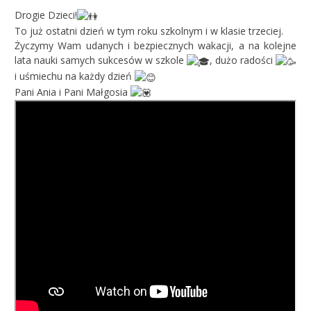
Drogie Dzieci!
To już ostatni dzień w tym roku szkolnym i w klasie trzeciej.
Życzymy Wam udanych i bezpiecznych wakacji, a na kolejne
lata nauki samych sukcesów w szkole
, dużo radości
i uśmiechu na każdy dzień
Pani Ania i Pani Małgosia