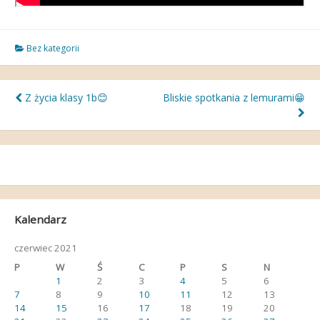
Bez kategorii
Nawigacja
Z życia klasy 1b😊
Bliskie spotkania z lemurami😁
wpisu
Kalendarz
czerwiec 2021
P
W
Ś
C
P
S
N
1
2
3
4
5
6
7
8
9
10
11
12
13
14
15
16
17
18
19
20