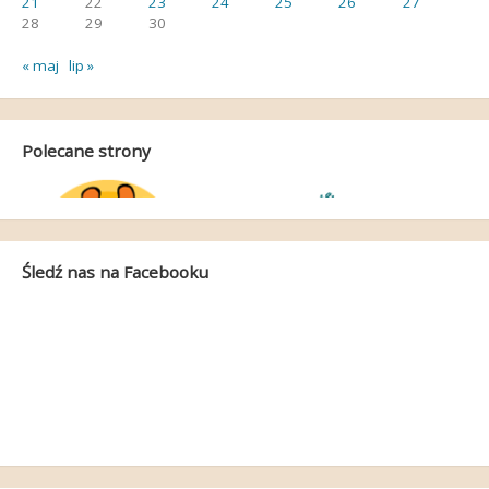
21
22
23
24
25
26
27
28
29
30
« maj
lip »
Polecane strony
Śledź nas na Facebooku