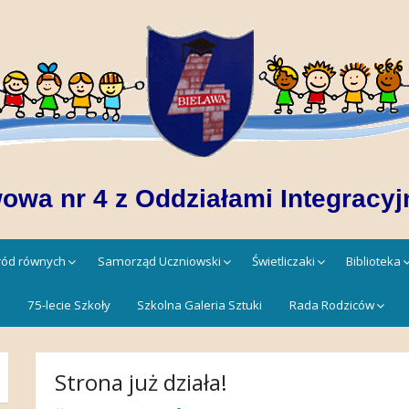
owa nr 4 z Oddziałami Integracyj
śród równych
Samorząd Uczniowski
Świetliczaki
Biblioteka
!
75-lecie Szkoły
Szkolna Galeria Sztuki
Rada Rodziców
Strona już działa!