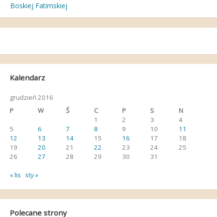
Boskiej Fatimskiej
wpisu
Kalendarz
grudzień 2016
P
W
Ś
C
P
S
N
1
2
3
4
5
6
7
8
9
10
11
12
13
14
15
16
17
18
19
20
21
22
23
24
25
26
27
28
29
30
31
« lis
sty »
Polecane strony