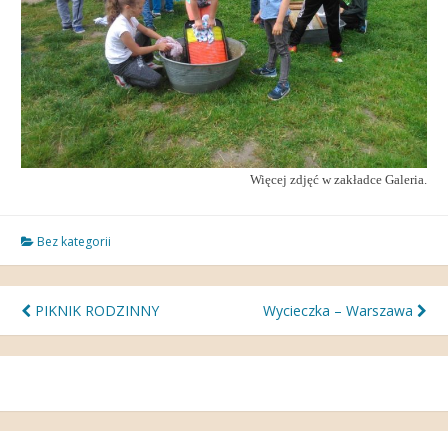
Więcej zdjęć w zakładce Galeria.
Bez kategorii
Nawigacja
PIKNIK RODZINNY
Wycieczka – Warszawa
wpisu