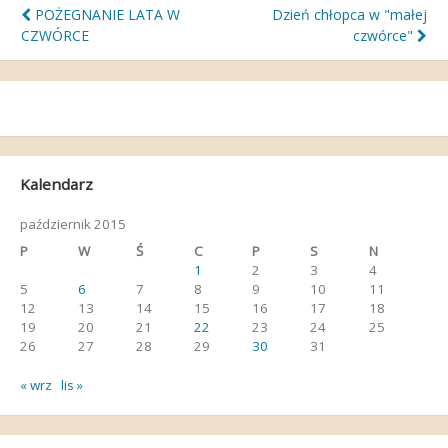
Nawigacja
POŻEGNANIE LATA W
Dzień chłopca w "małej
CZWÓRCE
czwórce"
wpisu
Kalendarz
październik 2015
P
W
Ś
C
P
S
N
1
2
3
4
5
6
7
8
9
10
11
12
13
14
15
16
17
18
19
20
21
22
23
24
25
26
27
28
29
30
31
« wrz
lis »