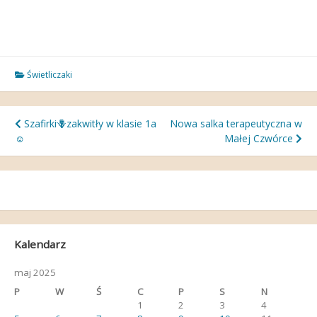
Świetliczaki
Nawigacja
Szafirki🪻zakwitły w klasie 1a
Nowa salka terapeutyczna w
☺️
Małej Czwórce
wpisu
Kalendarz
maj 2025
P
W
Ś
C
P
S
N
1
2
3
4