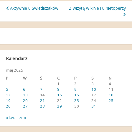
Nawigacja
Aktywnie u Świetliczaków
Z wizytą w kinie i u nietoperzy
wpisu
Kalendarz
maj 2025
P
W
Ś
C
P
S
N
1
2
3
4
5
6
7
8
9
10
11
12
13
14
15
16
17
18
19
20
21
22
23
24
25
26
27
28
29
30
31
« kw.
cze »