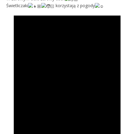
Świetliczaki
korzystają z pogody