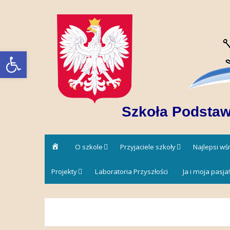
Skip
to
content
Open toolbar
Szkoła Podstaw
Strona
O szkole
Przyjaciele szkoły
Najlepsi w
główna
Projekty
Laboratoria Przyszłości
Ja i moja pasja