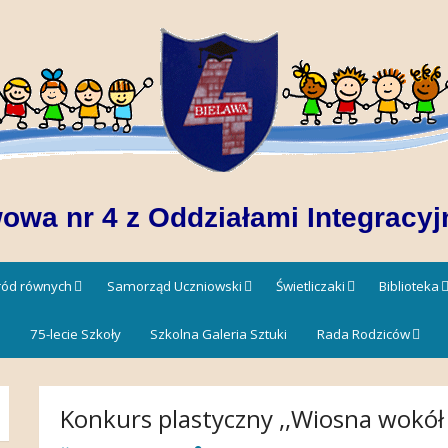
owa nr 4 z Oddziałami Integracyj
śród równych
Samorząd Uczniowski
Świetliczaki
Biblioteka
!
75-lecie Szkoły
Szkolna Galeria Sztuki
Rada Rodziców
Konkurs plastyczny ,,Wiosna wokół 