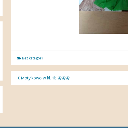
Bez kategorii
Nawigacja
Motylkowo w kl. 1b 🦋🦋🦋
wpisu