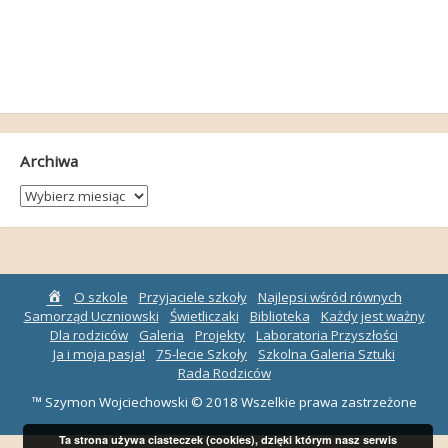
Archiwa
Archiwa
Strona
O szkole
Przyjaciele szkoły
Najlepsi wśród równych
główna
Samorząd Uczniowski
Świetliczaki
Biblioteka
Każdy jest ważny
Dla rodziców
Galeria
Projekty
Laboratoria Przyszłości
Ja i moja pasja!
75-lecie Szkoły
Szkolna Galeria Sztuki
Rada Rodziców
™ Szymon Wojciechowski © 2018 Wszelkie prawa zastrzeżone
Ta strona używa ciasteczek (cookies), dzięki którym nasz serwis