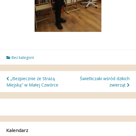
Bez kategorii
Nawigacja
„Bezpiecznie ze Strażą
Świetliczaki wśród dzikich
Miejską” w Małej Czwórce
zwierząt
wpisu
Kalendarz