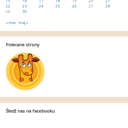
15
16
17
18
19
20
21
22
23
24
25
26
27
28
29
30
« mar
maj »
Polecane strony
Śledź nas na Facebooku