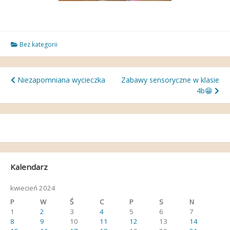
Bez kategorii
Nawigacja
Niezapomniana wycieczka
Zabawy sensoryczne w klasie
4b😁
wpisu
Kalendarz
kwiecień 2024
P
W
Ś
C
P
S
N
1
2
3
4
5
6
7
8
9
10
11
12
13
14