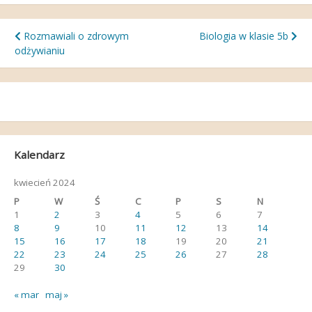
Nawigacja
Rozmawiali o zdrowym
Biologia w klasie 5b
odżywianiu
wpisu
Kalendarz
kwiecień 2024
P
W
Ś
C
P
S
N
1
2
3
4
5
6
7
8
9
10
11
12
13
14
15
16
17
18
19
20
21
22
23
24
25
26
27
28
29
30
« mar
maj »