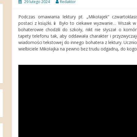
29 lutego 2024
Redaktor
Podczas omawiania lektury pt. „Mikołajek” czwartoklas
postaci z książki.📱 Było to ciekawe wyzwanie… Wszak w l
bohaterowie chodzili do szkoły, nikt nie słyszał o kom
tapety telefonu tak, aby oddawała charakter i przyzwyczaje
wiadomości tekstowej do innego bohatera z lektury. Ucznio
wielbiciele Mikołajka na pewno bez trudu odgadną, do kog