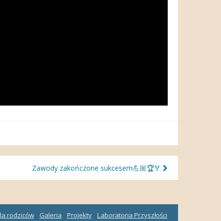
Zawody zakończone sukcesem💪🏼🏆🏅
la rodziców
Galeria
Projekty
Laboratoria Przyszłości