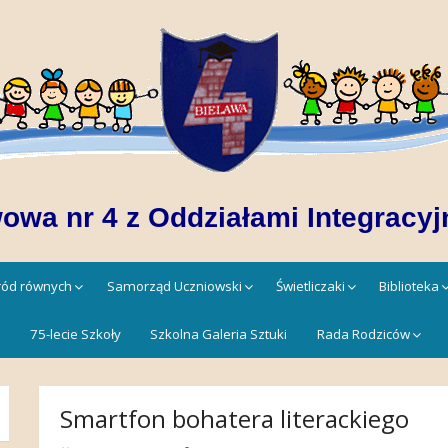
owa nr 4 z Oddziałami Integracyj
śród równych
Samorząd Uczniowski
Świetliczaki
Biblioteka
!
75-lecie Szkoły
Szkolna Galeria Sztuki
Rada Rodziców
Smartfon bohatera literackiego