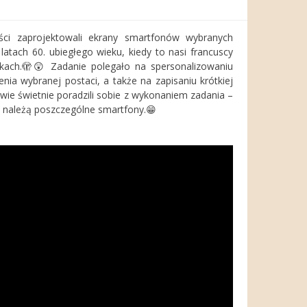
iści zaprojektowali ekrany smartfonów wybranych
atach 60. ubiegłego wieku, kiedy to nasi francuscy
órkach.🫣😲 Zadanie polegało na spersonalizowaniu
nia wybranej postaci, a także na zapisaniu krótkiej
wie świetnie poradzili sobie z wykonaniem zadania –
o należą poszczególne smartfony.😁