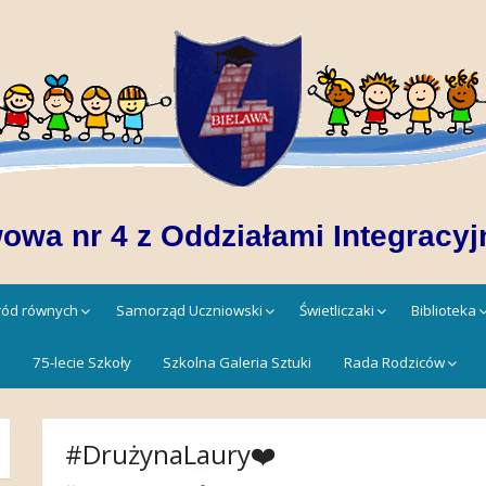
owa nr 4 z Oddziałami Integracyj
śród równych
Samorząd Uczniowski
Świetliczaki
Biblioteka
!
75-lecie Szkoły
Szkolna Galeria Sztuki
Rada Rodziców
#DrużynaLaury❤️