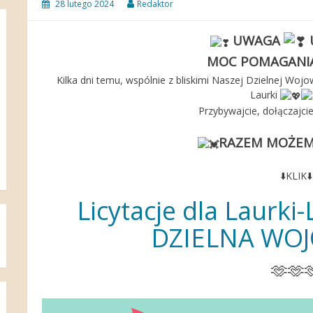
28 lutego 2024
Redaktor
UWAGA
MOC POMAGANI
Kilka dni temu, wspólnie z bliskimi Naszej Dzielnej Wojow
Laurki
Przybywajcie, dołączajcie,
RAZEM MOŻEMY
⬇️
KLIK
⬇️
Licytacje dla Laurk
DZIELNA WO
🫶
🫶
