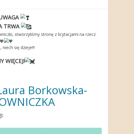
UWAGA
A TRWA
niczki, stworzyliśmy stronę z licytacjami na rzecz
 niech się dzieje!!!
 WIĘCEJ!
i-Laura Borkowska-
JOWNICZKA
