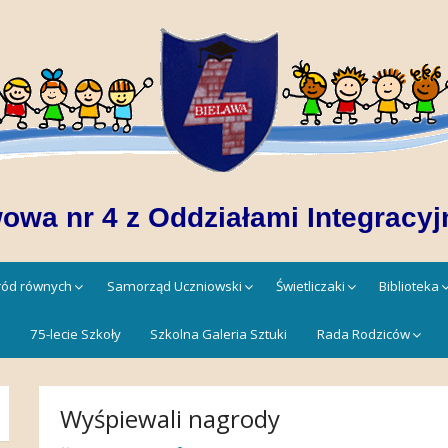
owa nr 4 z Oddziałami Integracyj
śród równych
Samorząd Uczniowski
Świetliczaki
Biblioteka
!
75-lecie Szkoły
Szkolna Galeria Sztuki
Rada Rodziców
Wyśpiewali nagrody